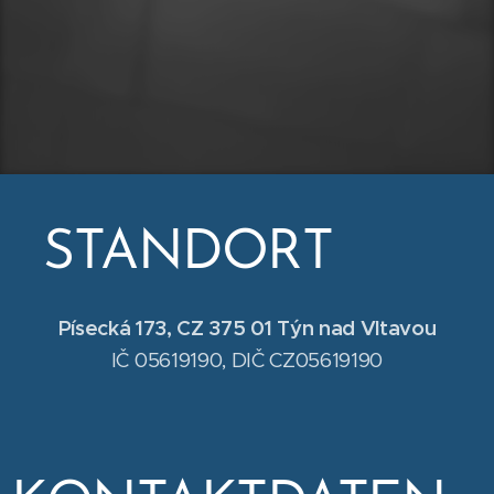
STANDORT
Písecká 173, CZ 375 01 Týn nad Vltavou
IČ 05619190, DIČ CZ05619190